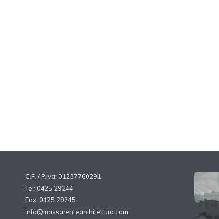
C.F. / P.Iva: 01237760291
Tel: 0425 29244
Fax: 0425 29245
info@massarentearchitettura.com