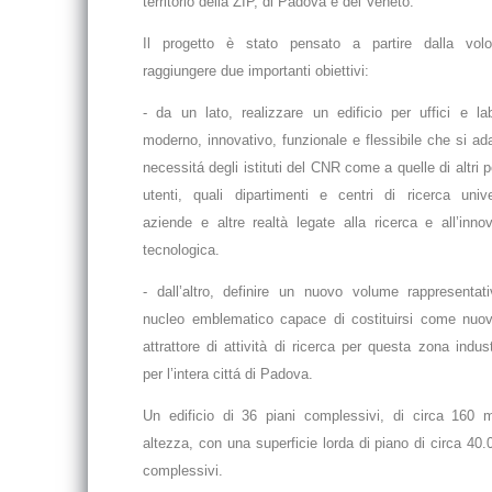
territorio della ZIP, di Padova e del Veneto.
Il progetto è stato pensato a partire dalla volo
raggiungere due importanti obiettivi:
- da un lato, realizzare un edificio per uffici e lab
moderno, innovativo, funzionale e flessibile che si adat
necessitá degli istituti del CNR come a quelle di altri p
utenti, quali dipartimenti e centri di ricerca univer
aziende e altre realtà legate alla ricerca e all’inno
tecnologica.
- dall’altro, definire un nuovo volume rappresentat
nucleo emblematico capace di costituirsi come nuo
attrattore di attività di ricerca per questa zona indust
per l’intera cittá di Padova.
Un edificio di 36 piani complessivi, di circa 160 m
altezza, con una superficie lorda di piano di circa 40
complessivi.