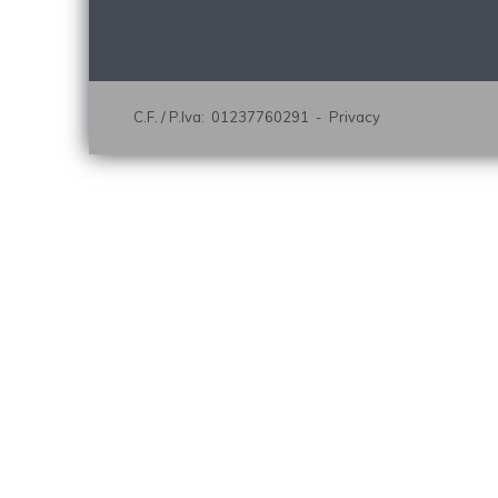
C.F. / P.Iva: 01237760291 -
Privacy