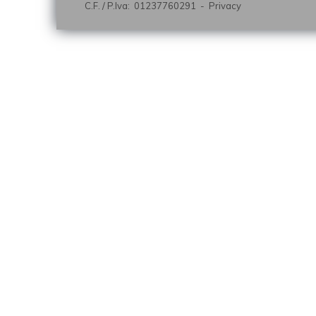
C.F. / P.Iva: 01237760291 -
Privacy