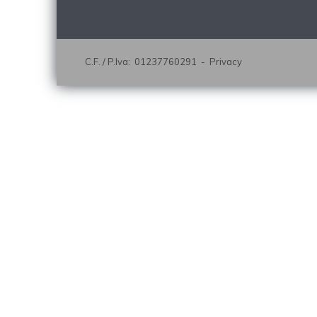
C.F. / P.Iva: 01237760291 -
Privacy