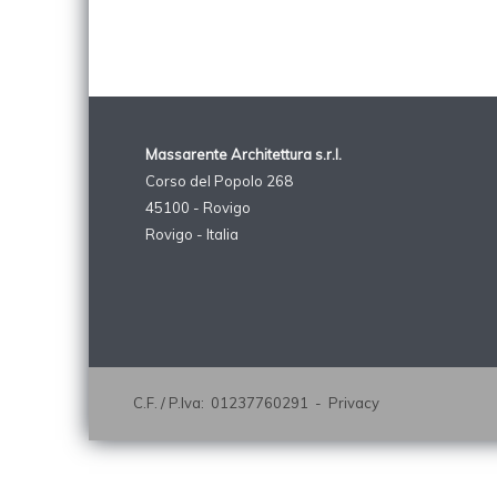
Massarente Architettura s.r.l.
Corso del Popolo 268
45100 - Rovigo
Rovigo - Italia
C.F. / P.Iva: 01237760291 -
Privacy