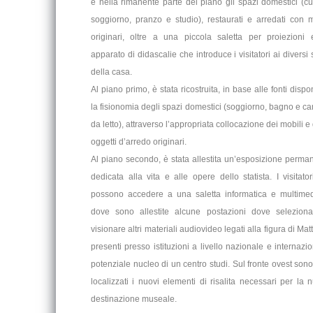
e nella rimanente parte del piano gli spazi domestici (cu
soggiorno, pranzo e studio), restaurati e arredati con m
originari, oltre a una piccola saletta per proiezioni
apparato di didascalie che introduce i visitatori ai diversi 
della casa.
Al piano primo, è stata ricostruita, in base alle fonti dispon
la fisionomia degli spazi domestici (soggiorno, bagno e c
da letto), attraverso l’appropriata collocazione dei mobili e
oggetti d’arredo originari.
Al piano secondo, è stata allestita un’esposizione perma
dedicata alla vita e alle opere dello statista. I visitator
possono accedere a una saletta informatica e multimed
dove sono allestite alcune postazioni dove selezion
visionare altri materiali audiovideo legati alla figura di Matt
presenti presso istituzioni a livello nazionale e internazio
potenziale nucleo di un centro studi. Sul fronte ovest sono 
localizzati i nuovi elementi di risalita necessari per la 
destinazione museale.