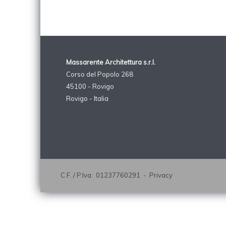
Massarente Architettura s.r.l.
Corso del Popolo 268
45100 - Rovigo
Rovigo - Italia
C.F. / P.Iva: 01237760291 -
Privacy