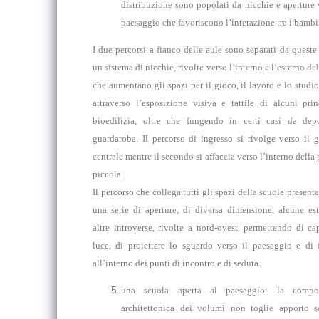
distribuzione sono popolati da nicchie e aperture 
paesaggio che favoriscono l’interazione tra i bambi
I due percorsi a fianco delle aule sono separati da queste
un sistema di nicchie, rivolte verso l’interno e l’esterno del
che aumentano gli spazi per il gioco, il lavoro e lo studi
attraverso l’esposizione visiva e tattile di alcuni prin
bioedilizia, oltre che fungendo in certi casi da dep
guardaroba. Il percorso di ingresso si rivolge verso il g
centrale mentre il secondo si affaccia verso l’interno della 
piccola.
Il percorso che collega tutti gli spazi della scuola present
una serie di aperture, di diversa dimensione, alcune est
altre introverse, rivolte a nord-ovest, permettendo di ca
luce, di proiettare lo sguardo verso il paesaggio e di 
all’interno dei punti di incontro e di seduta.
una scuola aperta al paesaggio: la compos
architettonica dei volumi non toglie apporto s