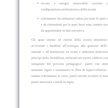
ricorso a
energie rinnovabili
coerenti c
configurazione architettonica della scuola.
schermature da
radiazioni radon
per tutte le parti i
e da
elettrodotti
per le parti fuori terra, tramite te
da approfondire in fase esecutiva.
Gli spazi interni ed esterni della scuola intendono
avvicinare i bambini all’ecologia, alla gestione delle 
naturali e all’interazione tra uomo e ambiente attraverso
princìpi della
bioedilizia
, utilizzati nel nuovo edificio co
integrante del percorso pedagogico: pareti con strut
montanti lignei e isolamento in fibra di legno/cellulosa 
tramite schermature in vetro; pareti interne rivestite in terr
pareti attrezzate e arredi in legno.