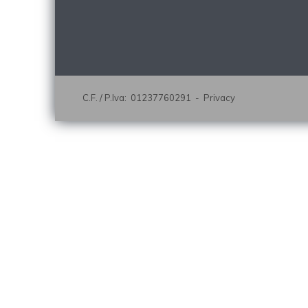
C.F. / P.Iva: 01237760291 -
Privacy