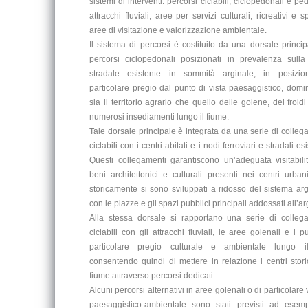
sistemi di interventi: percorsi ciclabili, ciclopedonali e pe
attracchi fluviali; aree per servizi culturali, ricreativi e sp
aree di visitazione e valorizzazione ambientale.
Il sistema di percorsi è costituito da una dorsale princip
percorsi ciclopedonali posizionati in prevalenza sull
stradale esistente in sommità arginale, in posizio
particolare pregio dal punto di vista paesaggistico, dom
sia il territorio agrario che quello delle golene, dei froldi
numerosi insediamenti lungo il fiume.
Tale dorsale principale è integrata da una serie di colleg
ciclabili con i centri abitati e i nodi ferroviari e stradali esi
Questi collegamenti garantiscono un’adeguata visitabili
beni architettonici e culturali presenti nei centri urban
storicamente si sono sviluppati a ridosso del sistema arg
con le piazze e gli spazi pubblici principali addossati all’ar
Alla stessa dorsale si rapportano una serie di colleg
ciclabili con gli attracchi fluviali, le aree golenali e i pu
particolare pregio culturale e ambientale lungo i
consentendo quindi di mettere in relazione i centri storic
fiume attraverso percorsi dedicati.
Alcuni percorsi alternativi in aree golenali o di particolare
paesaggistico-ambientale sono stati previsti ad esem