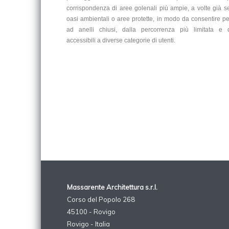
corrispondenza di aree golenali più ampie, a volte già s
oasi ambientali o aree protette, in modo da consentire pe
ad anelli chiusi, dalla percorrenza più limitata e 
accessibili a diverse categorie di utenti.
vvvalue) in a way to permit circular closed paths of limited
value) in a way to permit circular closed paths of l
distancalue) in a way to permit circular closed paths of limit
ed
Massarente Architettura s.r.l.
Corso del Popolo 268
45100 - Rovigo
Rovigo - Italia