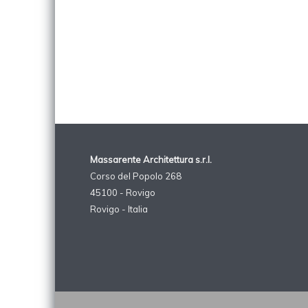
costituito da un elemento composito verticale riconduci
Massarente Architettura s.r.l.
Corso del Popolo 268
45100 - Rovigo
Rovigo - Italia