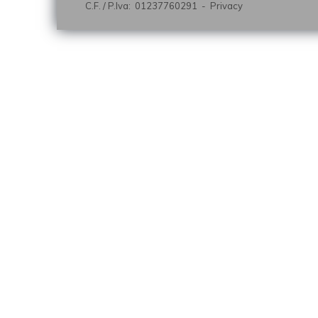
C.F. / P.Iva: 01237760291 -
Privacy