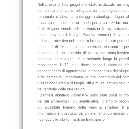
Nell’ambito di tale progetto è stato realizzato un pro
comunicazione visiva integrato da una segnaletica tu
territoriale relativa ai paesaggi archeologici legati al
tracciato romano, che si snoda per circa 200 km nei te
delle Regioni Veneto e Friuli Venezia Giulia, attraver
cinque province di Rovigo, Padova, Venezia, Treviso e
Il duplice obiettivo del progetto ha riguardato in primo 
necessità di far percepire ai potenziali visitatori la pos
di godere di un itinerario di visitazione complessivo 
paesaggi archeologici, e in secondo luogo la possibi
raggiungere i 32 siti, dove pannelli didattico-info
consentissero di approfondire la conoscenza del singol
e far percepire l’importanza del prolungamento del per
visitazione verso altri luoghi, siti e musei archeologici 
nel territorio delle due regioni.
I pannelli didattico informativi sono stati posti in pr
dei siti archeologici più significativi, in ambito pedon
più possibile lontano dalla viabilità stradale. Il p
informativo è costituito da un elemento composito ve
riconducibile alla forma di un libro aperto.
è costituito da un elemento composito verticale ricond